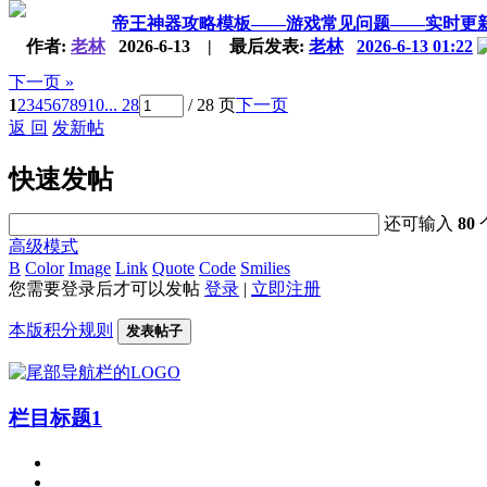
帝王神器攻略模板——游戏常见问题——实时更
作者:
老林
2026-6-13
|
最后发表:
老林
2026-6-13 01:22
下一页 »
1
2
3
4
5
6
7
8
9
10
... 28
/ 28 页
下一页
返 回
发新帖
快速发帖
还可输入
80
高级模式
B
Color
Image
Link
Quote
Code
Smilies
您需要登录后才可以发帖
登录
|
立即注册
本版积分规则
发表帖子
栏目标题1