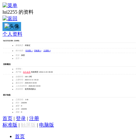
lui2255 的资料
lui2255
个人资料
lui2255
(UID: 22449)
加为好友
邮箱状态：
未验证
发消息
统计信息：
好友数 1
|
回帖数 0
|
主题数 0
性别：
保密
生日：
-
活跃概况
管理组：
用户组：
永久会员
有效期至 2034-11-01 00:00
在线时间：
169 小时
注册时间：
2023-11-11 10:22
最后访问：
2026-8-8 10:03
上次活动时间：
2026-8-8 10:03
所在时区：
使用系统默认
统计信息
已用空间：
0 B
积分：
226294
威望：
0
金钱：
226294
贡献：
0
首页
|
登录
|
注册
标准版
|
触屏版
|
电脑版
首页