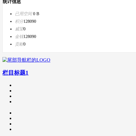
统计信息
已用空间
0 B
积分
128090
威望
0
金钱
128090
贡献
0
栏目标题1