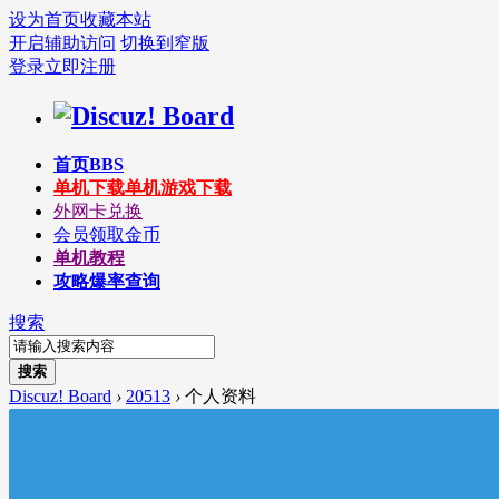
设为首页
收藏本站
开启辅助访问
切换到窄版
登录
立即注册
首页
BBS
单机下载
单机游戏下载
外网卡兑换
会员领取金币
单机教程
攻略爆率查询
搜索
搜索
Discuz! Board
›
20513
›
个人资料