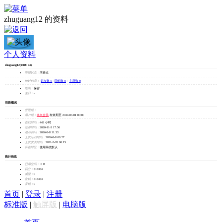
zhuguang12 的资料
zhuguang12
个人资料
zhuguang12
(UID: 94)
加为好友
邮箱状态：
未验证
发消息
统计信息：
好友数 0
|
回帖数 0
|
主题数 0
性别：
保密
生日：
-
活跃概况
管理组：
用户组：
永久会员
有效期至 2034-03-01 00:00
在线时间：
442 小时
注册时间：
2020-11-3 17:56
最后访问：
2026-8-8 11:33
上次活动时间：
2026-8-8 09:27
上次发表时间：
2021-2-20 00:15
所在时区：
使用系统默认
统计信息
已用空间：
0 B
积分：
318354
威望：
0
金钱：
318354
贡献：
0
首页
|
登录
|
注册
标准版
|
触屏版
|
电脑版