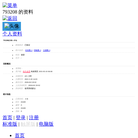
793208 的资料
793208
个人资料
793208
(UID: 474)
加为好友
邮箱状态：
已验证
发消息
统计信息：
好友数 0
|
回帖数 0
|
主题数 0
性别：
保密
生日：
-
活跃概况
管理组：
用户组：
永久会员
有效期至 2031-05-10 00:00
在线时间：
415 小时
注册时间：
2021-5-18 14:03
最后访问：
2026-8-8 20:02
上次活动时间：
2026-8-8 20:02
所在时区：
使用系统默认
统计信息
已用空间：
0 B
积分：
65430
威望：
0
金钱：
65430
贡献：
0
首页
|
登录
|
注册
标准版
|
触屏版
|
电脑版
首页