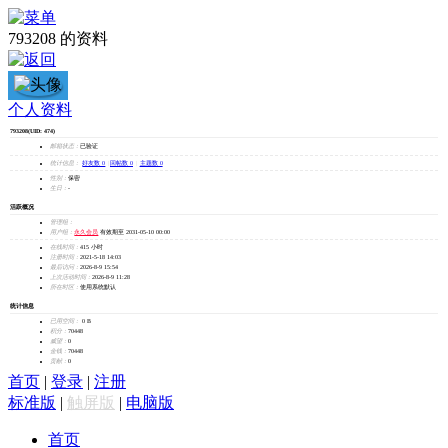
793208 的资料
793208
个人资料
793208
(UID: 474)
加为好友
邮箱状态：
已验证
发消息
统计信息：
好友数 0
|
回帖数 0
|
主题数 0
性别：
保密
生日：
-
活跃概况
管理组：
用户组：
永久会员
有效期至 2031-05-10 00:00
在线时间：
415 小时
注册时间：
2021-5-18 14:03
最后访问：
2026-8-9 15:54
上次活动时间：
2026-8-9 11:28
所在时区：
使用系统默认
统计信息
已用空间：
0 B
积分：
70448
威望：
0
金钱：
70448
贡献：
0
首页
|
登录
|
注册
标准版
|
触屏版
|
电脑版
首页