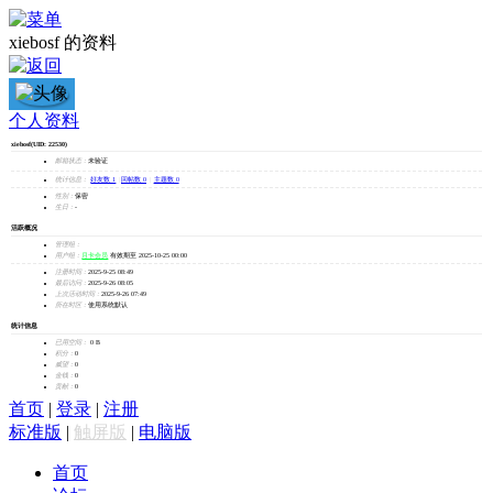
xiebosf 的资料
xiebosf
个人资料
xiebosf
(UID: 22530)
加为好友
邮箱状态：
未验证
发消息
统计信息：
好友数 1
|
回帖数 0
|
主题数 0
性别：
保密
生日：
-
活跃概况
管理组：
用户组：
月卡会员
有效期至 2025-10-25 00:00
注册时间：
2025-9-25 08:49
最后访问：
2025-9-26 08:05
上次活动时间：
2025-9-26 07:49
所在时区：
使用系统默认
统计信息
已用空间：
0 B
积分：
0
威望：
0
金钱：
0
贡献：
0
首页
|
登录
|
注册
标准版
|
触屏版
|
电脑版
首页