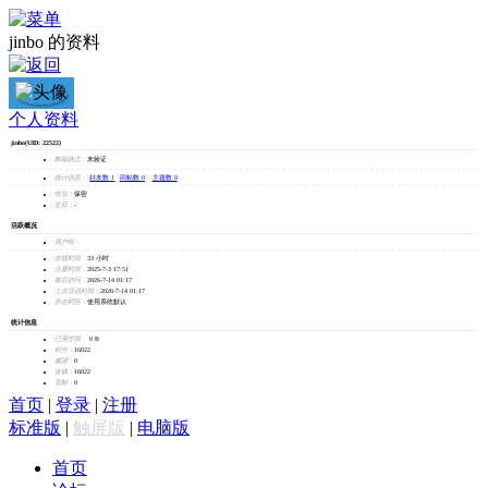
jinbo 的资料
jinbo
个人资料
jinbo
(UID: 22522)
加为好友
邮箱状态：
未验证
发消息
统计信息：
好友数 1
|
回帖数 0
|
主题数 0
性别：
保密
生日：
-
活跃概况
用户组：
在线时间：
33 小时
注册时间：
2025-7-3 17:51
最后访问：
2026-7-14 01:17
上次活动时间：
2026-7-14 01:17
所在时区：
使用系统默认
统计信息
已用空间：
0 B
积分：
16022
威望：
0
金钱：
16022
贡献：
0
首页
|
登录
|
注册
标准版
|
触屏版
|
电脑版
首页