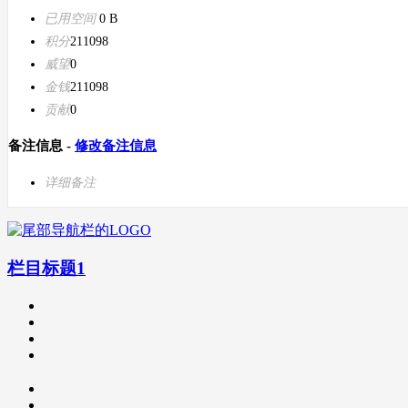
已用空间
0 B
积分
211098
威望
0
金钱
211098
贡献
0
备注信息 -
修改备注信息
详细备注
栏目标题1