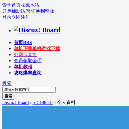
设为首页
收藏本站
开启辅助访问
切换到窄版
登录
立即注册
首页
BBS
单机下载
单机游戏下载
外网卡兑换
会员领取金币
单机教程
攻略爆率查询
搜索
搜索
Discuz! Board
›
515198541
›
个人资料