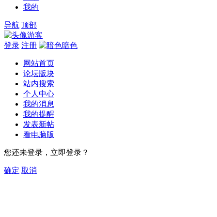
我的
导航
顶部
游客
登录
注册
暗色
网站首页
论坛版块
站内搜索
个人中心
我的消息
我的提醒
发表新帖
看电脑版
您还未登录，立即登录？
确定
取消