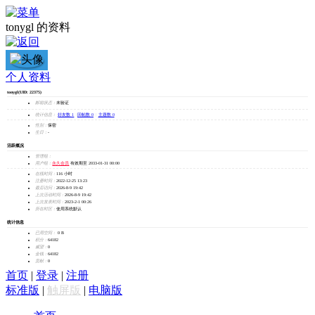
tonygl 的资料
tonygl
个人资料
tonygl
(UID: 22375)
加为好友
邮箱状态：
未验证
发消息
统计信息：
好友数 1
|
回帖数 0
|
主题数 0
性别：
保密
生日：
-
活跃概况
管理组：
用户组：
永久会员
有效期至 2033-01-31 00:00
在线时间：
116 小时
注册时间：
2022-12-25 13:23
最后访问：
2026-8-9 19:42
上次活动时间：
2026-8-9 19:42
上次发表时间：
2023-2-1 00:26
所在时区：
使用系统默认
统计信息
已用空间：
0 B
积分：
64182
威望：
0
金钱：
64182
贡献：
0
首页
|
登录
|
注册
标准版
|
触屏版
|
电脑版