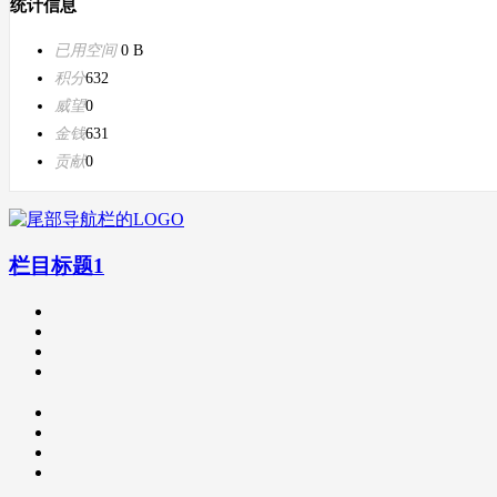
统计信息
已用空间
0 B
积分
632
威望
0
金钱
631
贡献
0
栏目标题1