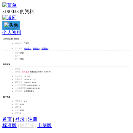
z190033 的资料
z190033
个人资料
z190033
(UID: 22266)
加为好友
邮箱状态：
已验证
发消息
统计信息：
好友数 1
|
回帖数 0
|
主题数 0
性别：
保密
生日：
-
学历：
博士
活跃概况
管理组：
用户组：
永久会员
有效期至 2031-03-01 00:00
在线时间：
242 小时
注册时间：
2022-3-14 11:30
最后访问：
2026-6-21 08:32
上次活动时间：
2026-6-21 08:15
上次发表时间：
2022-5-11 12:38
所在时区：
使用系统默认
统计信息
已用空间：
0 B
积分：
1090
威望：
0
金钱：
1090
贡献：
0
首页
|
登录
|
注册
标准版
|
触屏版
|
电脑版