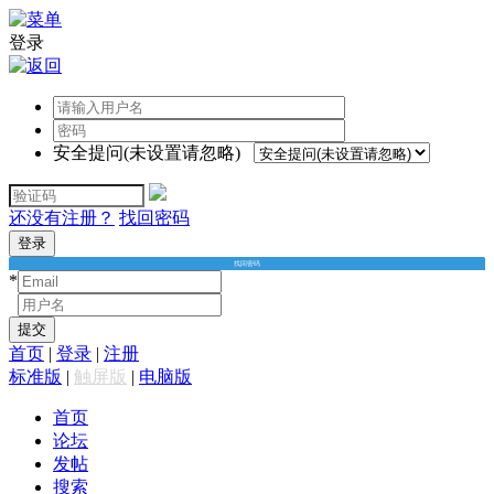
登录
安全提问(未设置请忽略)
还没有注册？
找回密码
登录
找回密码
*
*
提交
首页
|
登录
|
注册
标准版
|
触屏版
|
电脑版
首页
论坛
发帖
搜索