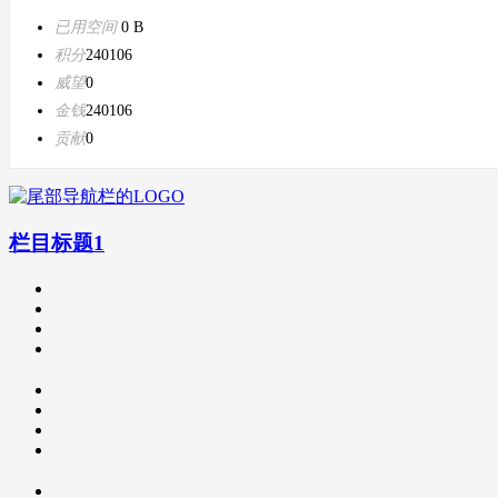
已用空间
0 B
积分
240106
威望
0
金钱
240106
贡献
0
栏目标题1