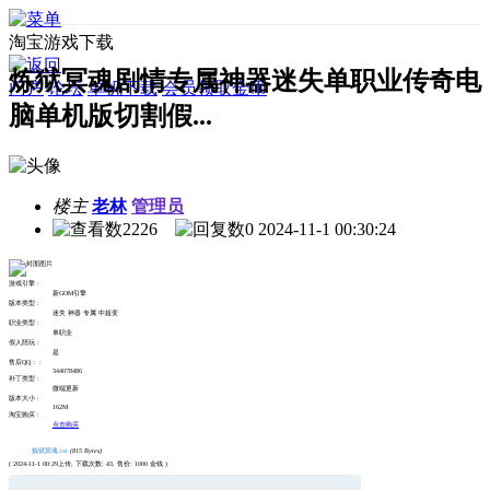
淘宝游戏下载
炼狱冥魂剧情专属神器迷失单职业传奇电
门户
论坛
单机下载
会员领取金币
脑单机版切割假...
楼主
老林
管理员
2226
0
2024-11-1 00:30:24
游戏引擎 :
新GOM引擎
版本类型 :
迷失 神器 专属 中超变
职业类型 :
单职业
假人陪玩 :
是
售后QQ： :
344078486
补丁类型 :
微端更新
版本大小 :
162M
淘宝购买 :
点击购买
炼狱冥魂.txt
(815 Bytes)
( 2024-11-1 00:29上传, 下载次数: 43, 售价: 1000 金钱 )