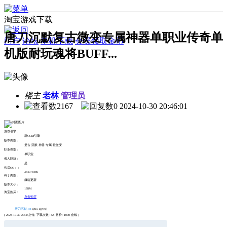
淘宝游戏下载
唐刀沉默复古微变专属神器单职业传奇单
门户
论坛
单机下载
会员领取金币
机版耐玩魂将BUFF...
楼主
老林
管理员
2167
0
2024-10-30 20:46:01
游戏引擎 :
新GOM引擎
版本类型 :
复古 沉默 神器 专属 轻微变
职业类型 :
单职业
假人陪玩 :
是
售后QQ： :
344078486
补丁类型 :
微端更新
版本大小 :
178M
淘宝购买 :
点击购买
唐刀沉默.txt
(815 Bytes)
( 2024-10-30 20:45上传, 下载次数: 42, 售价: 1000 金钱 )