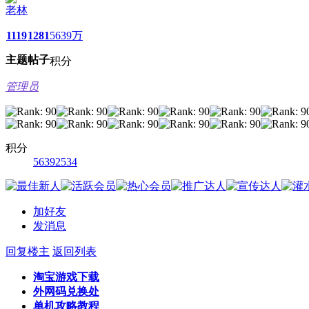
老林
1119
1281
5639万
主题
帖子
积分
管理员
积分
56392534
加好友
发消息
回复楼主
返回列表
淘宝游戏下载
外网码兑换处
单机攻略教程