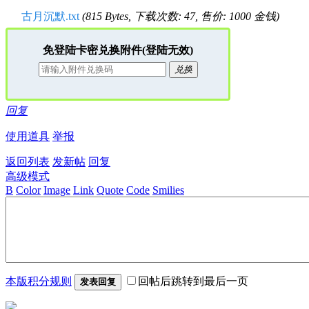
古月沉默.txt
(815 Bytes, 下载次数: 47, 售价: 1000 金钱)
免登陆卡密兑换附件(登陆无效)
兑换
回复
使用道具
举报
返回列表
发新帖
回复
高级模式
B
Color
Image
Link
Quote
Code
Smilies
本版积分规则
回帖后跳转到最后一页
发表回复