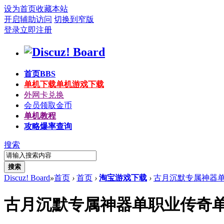
设为首页
收藏本站
开启辅助访问
切换到窄版
登录
立即注册
首页
BBS
单机下载
单机游戏下载
外网卡兑换
会员领取金币
单机教程
攻略爆率查询
搜索
搜索
Discuz! Board
»
首页
›
首页
›
淘宝游戏下载
›
古月沉默专属神器单职
古月沉默专属神器单职业传奇单