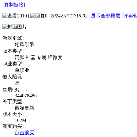
[复制链接]
2010
|
0
|
2024-9-7 17:15:02
|
显示全部楼层
|
阅读模
游戏引擎 :
翎风引擎
版本类型 :
沉默 神器 专属 轻微变
职业类型 :
单职业
假人陪玩 :
是
售后QQ： :
344078486
补丁类型 :
微端更新
版本大小 :
162M
淘宝购买 :
点击购买