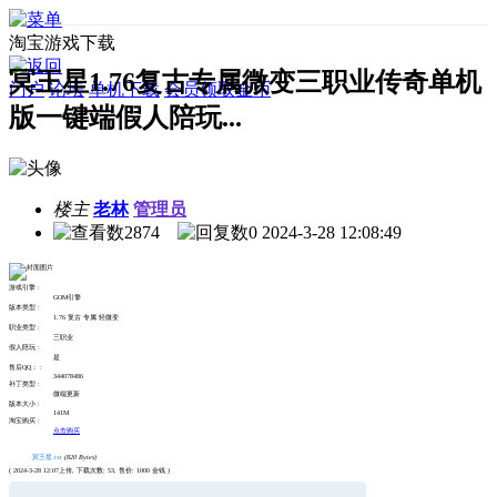
淘宝游戏下载
冥王星1.76复古专属微变三职业传奇单机
门户
论坛
单机下载
会员领取金币
版一键端假人陪玩...
楼主
老林
管理员
2874
0
2024-3-28 12:08:49
游戏引擎 :
GOM引擎
版本类型 :
1.76 复古 专属 轻微变
职业类型 :
三职业
假人陪玩 :
是
售后QQ： :
344078486
补丁类型 :
微端更新
版本大小 :
141M
淘宝购买 :
点击购买
冥王星.txt
(820 Bytes)
( 2024-3-28 12:07上传, 下载次数: 53, 售价: 1000 金钱 )