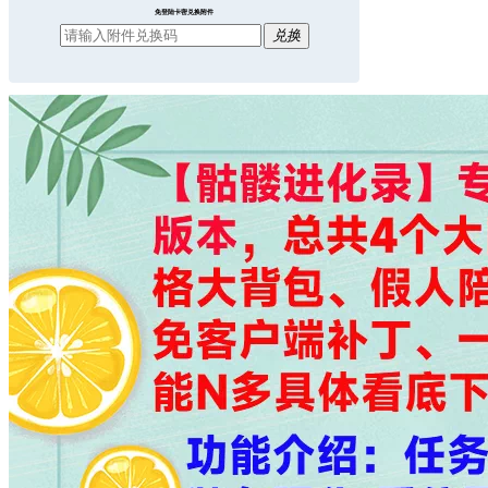
免登陆卡密兑换附件
兑换