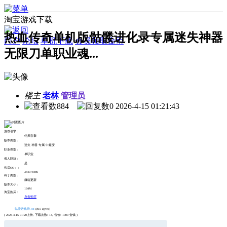
淘宝游戏下载
热血传奇单机版骷髅进化录专属迷失神器
门户
论坛
单机下载
会员领取金币
无限刀单职业魂...
楼主
老林
管理员
884
0
2026-4-15 01:21:43
游戏引擎 :
翎风引擎
版本类型 :
迷失 神器 专属 中超变
职业类型 :
单职业
假人陪玩 :
是
售后QQ： :
344078486
补丁类型 :
微端更新
版本大小 :
134M
淘宝购买 :
点击购买
骷髅进化录.txt
(815 Bytes)
( 2026-4-15 01:20上传, 下载次数: 14, 售价: 1000 金钱 )