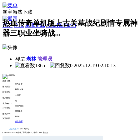
淘宝游戏下载
热血传奇单机版上古关墓战纪剧情专属神
门户
论坛
单机下载
会员领取金币
器三职业坐骑战...
楼主
老林
管理员
1365
0
2025-12-19 02:10:13
游戏引擎 :
翎风引擎
版本类型 :
神器 专属
职业类型 :
三职业
假人陪玩 :
是
售后QQ： :
344078486
补丁类型 :
微端更新
版本大小 :
128M
淘宝购买 :
点击购买
上古关墓.txt
(815 Bytes)
( 2025-12-19 02:09上传, 下载次数: 5, 售价: 1000 金钱 )