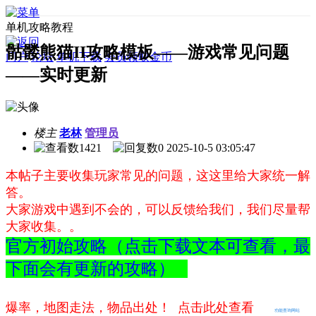
单机攻略教程
骷髅熊猫II攻略模板——游戏常见问题
门户
论坛
单机下载
会员领取金币
——实时更新
楼主
老林
管理员
1421
0
2025-10-5 03:05:47
本帖子主要收集玩家常见的问题，这这里给大家统一解
答。
大家游戏中遇到不会的，可以反馈给我们，我们尽量帮
大家收集。。
官方初始攻略（点击下载文本可查看，最
下面会有更新的攻略）
爆率，地图走法，物品出处！ 点击此处查看
功能查询网站