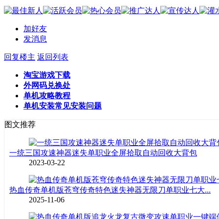
加好友
发消息
回复楼主
返回列表
淘宝游戏下载
外网码兑换处
单机攻略教程
单机安装常见安装问题
图文推荐
一统三国攻速神器迷失单职业全屏拾取自动回收大背包
2023-03-22
热血传奇单机版苍穹传奇特色迷失神器无限刀单职业七大...
2025-11-06