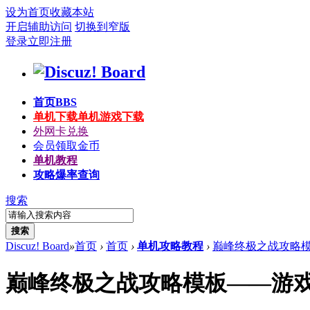
设为首页
收藏本站
开启辅助访问
切换到窄版
登录
立即注册
首页
BBS
单机下载
单机游戏下载
外网卡兑换
会员领取金币
单机教程
攻略爆率查询
搜索
搜索
Discuz! Board
»
首页
›
首页
›
单机攻略教程
›
巅峰终极之战攻略模
巅峰终极之战攻略模板——游