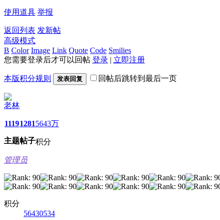
使用道具
举报
返回列表
发新帖
高级模式
B
Color
Image
Link
Quote
Code
Smilies
您需要登录后才可以回帖
登录
|
立即注册
本版积分规则
回帖后跳转到最后一页
发表回复
老林
1119
1281
5643万
主题
帖子
积分
管理员
积分
56430534