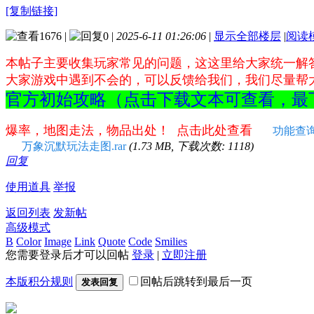
[复制链接]
1676
|
0
|
2025-6-11 01:26:06
|
显示全部楼层
|
阅读
本帖子主要收集玩家常见的问题，这这里给大家统一解
大家游戏中遇到不会的，可以反馈给我们，我们尽量帮
官方初始攻略（点击下载文本可查看，
爆率，地图走法，物品出处！ 点击此处查看
功能查
万象沉默玩法走图.rar
(1.73 MB, 下载次数: 1118)
回复
使用道具
举报
返回列表
发新帖
高级模式
B
Color
Image
Link
Quote
Code
Smilies
您需要登录后才可以回帖
登录
|
立即注册
本版积分规则
回帖后跳转到最后一页
发表回复