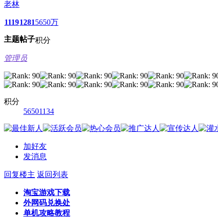
老林
1119
1281
5650万
主题
帖子
积分
管理员
积分
56501134
加好友
发消息
回复楼主
返回列表
淘宝游戏下载
外网码兑换处
单机攻略教程