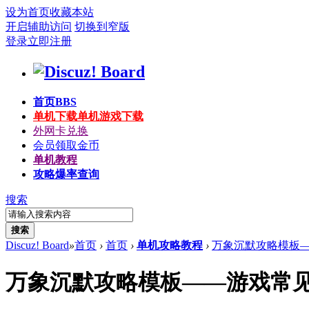
设为首页
收藏本站
开启辅助访问
切换到窄版
登录
立即注册
首页
BBS
单机下载
单机游戏下载
外网卡兑换
会员领取金币
单机教程
攻略爆率查询
搜索
搜索
Discuz! Board
»
首页
›
首页
›
单机攻略教程
›
万象沉默攻略模板—
万象沉默攻略模板——游戏常