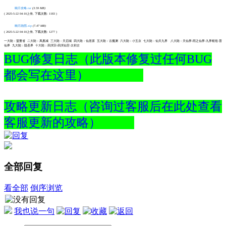
幽月攻略.rar
(3.59 MB)
( 2025-5-22 04:10上传, 下载次数: 1183 )
幽月跑图.zip
(7.47 MB)
( 2025-5-22 04:10上传, 下载次数: 1277 )
一大陆：盟重省 二大陆：凤凰城 三大陆：天启城 四大陆：仙居原 五大陆：古魔渊 六大陆：小玉京 七大陆：仙天九界 八大陆：天仙界-雨之仙界-九界枢纽-普
仙界 九大陆：隐圣界 十大陆：四凕宗-四凕仙宫-太初古
BUG修复日志（此版本修复过任何BUG
都会写在这里）
攻略更新日志（咨询过客服后在此处查看
客服更新的攻略）
全部回复
看全部
倒序浏览
我也说一句