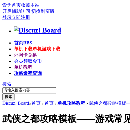
设为首页
收藏本站
开启辅助访问
切换到窄版
登录
立即注册
首页
BBS
单机下载
单机游戏下载
外网卡兑换
会员领取金币
单机教程
攻略爆率查询
搜索
搜索
Discuz! Board
»
首页
›
首页
›
单机攻略教程
›
武侠之都攻略模板—
武侠之都攻略模板——游戏常