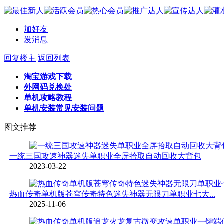
加好友
发消息
回复楼主
返回列表
淘宝游戏下载
外网码兑换处
单机攻略教程
单机安装常见安装问题
图文推荐
一统三国攻速神器迷失单职业全屏拾取自动回收大背包
2023-03-22
热血传奇单机版苍穹传奇特色迷失神器无限刀单职业七大...
2025-11-06