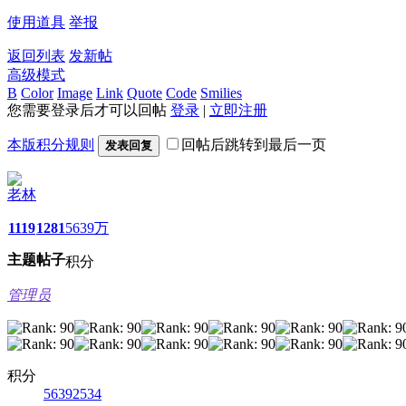
使用道具
举报
返回列表
发新帖
高级模式
B
Color
Image
Link
Quote
Code
Smilies
您需要登录后才可以回帖
登录
|
立即注册
本版积分规则
回帖后跳转到最后一页
发表回复
老林
1119
1281
5639万
主题
帖子
积分
管理员
积分
56392534