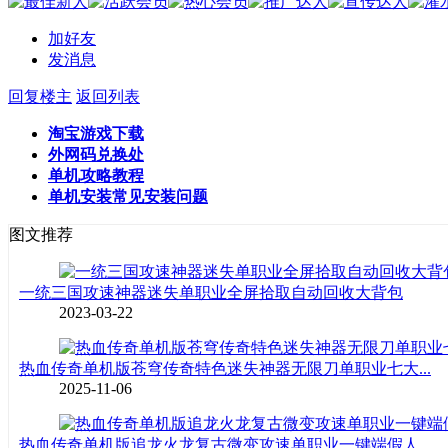
加好友
发消息
回复楼主
返回列表
淘宝游戏下载
外网码兑换处
单机攻略教程
单机安装常见安装问题
图文推荐
一统三国攻速神器迷失单职业全屏拾取自动回收大背包
2023-03-22
热血传奇单机版苍穹传奇特色迷失神器无限刀单职业七大...
2025-11-06
热血传奇单机版追龙火龙复古微变攻速单职业一键端假人...