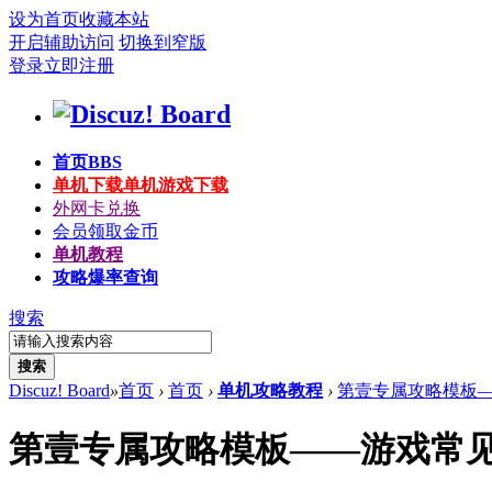
设为首页
收藏本站
开启辅助访问
切换到窄版
登录
立即注册
首页
BBS
单机下载
单机游戏下载
外网卡兑换
会员领取金币
单机教程
攻略爆率查询
搜索
搜索
Discuz! Board
»
首页
›
首页
›
单机攻略教程
›
第壹专属攻略模板—
第壹专属攻略模板——游戏常