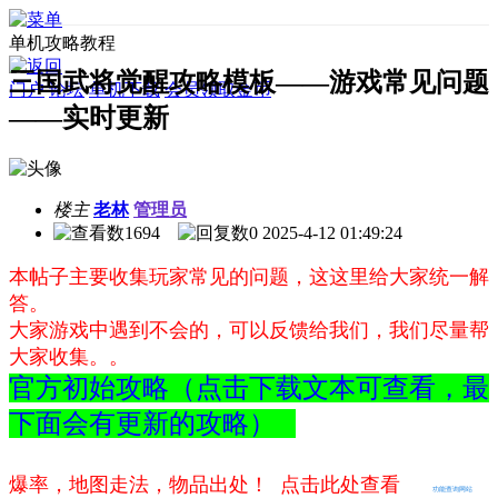
单机攻略教程
三国武将觉醒攻略模板——游戏常见问题
门户
论坛
单机下载
会员领取金币
——实时更新
楼主
老林
管理员
1694
0
2025-4-12 01:49:24
本帖子主要收集玩家常见的问题，这这里给大家统一解
答。
大家游戏中遇到不会的，可以反馈给我们，我们尽量帮
大家收集。。
官方初始攻略（点击下载文本可查看，最
下面会有更新的攻略）
爆率，地图走法，物品出处！ 点击此处查看
功能查询网站