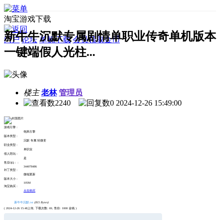
淘宝游戏下载
新牛牛沉默专属剧情单职业传奇单机版本
门户
论坛
单机下载
会员领取金币
一键端假人光柱...
楼主
老林
管理员
2240
0
2024-12-26 15:49:00
游戏引擎 :
翎风引擎
版本类型 :
沉默 专属 轻微变
职业类型 :
单职业
假人陪玩 :
是
售后QQ： :
344078486
补丁类型 :
微端更新
版本大小 :
105M
淘宝购买 :
点击购买
新牛牛沉默.txt
(815 Bytes)
( 2024-12-26 15:48上传, 下载次数: 69, 售价: 1000 金钱 )