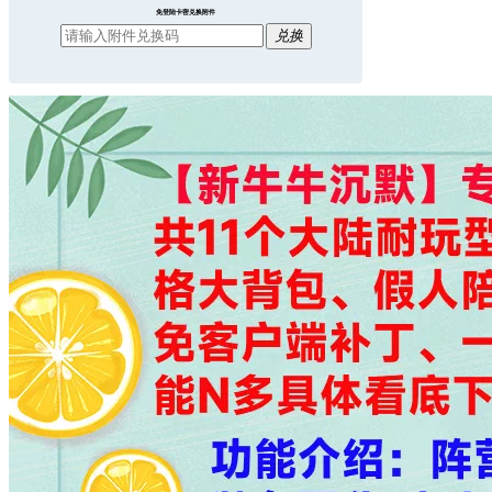
免登陆卡密兑换附件
兑换