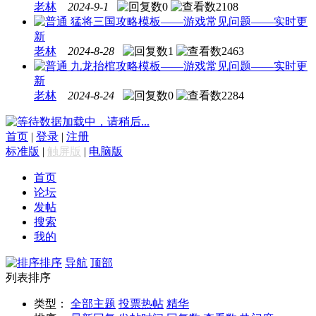
老林
2024-9-1
0
2108
猛将三国攻略模板——游戏常见问题——实时更
新
老林
2024-8-28
1
2463
九龙抬棺攻略模板——游戏常见问题——实时更
新
老林
2024-8-24
0
2284
数据加载中，请稍后...
首页
|
登录
|
注册
标准版
|
触屏版
|
电脑版
首页
论坛
发帖
搜索
我的
排序
导航
顶部
列表排序
类型：
全部主题
投票
热帖
精华