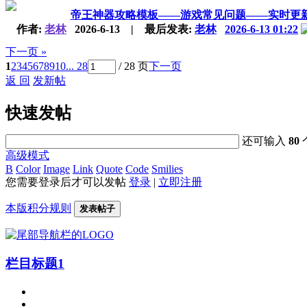
帝王神器攻略模板——游戏常见问题——实时更
作者:
老林
2026-6-13
|
最后发表:
老林
2026-6-13 01:22
下一页 »
1
2
3
4
5
6
7
8
9
10
... 28
/ 28 页
下一页
返 回
发新帖
快速发帖
还可输入
80
高级模式
B
Color
Image
Link
Quote
Code
Smilies
您需要登录后才可以发帖
登录
|
立即注册
本版积分规则
发表帖子
栏目标题1