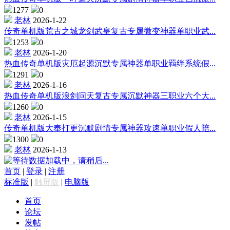
1277
0
老林
2026-1-22
传奇单机版荒古之城龙剑武皇复古专属微变神器单职业武...
1253
0
老林
2026-1-20
热血传奇单机版灾厄起源沉默专属神器单职业羁绊系统假...
1291
0
老林
2026-1-16
热血传奇单机版浪剑问天复古专属沉默神器三职业六个大...
1260
0
老林
2026-1-15
传奇单机版大奉打更沉默剧情专属神器攻速单职业假人陪...
1300
0
老林
2026-1-13
数据加载中，请稍后...
首页
|
登录
|
注册
标准版
|
触屏版
|
电脑版
首页
论坛
发帖