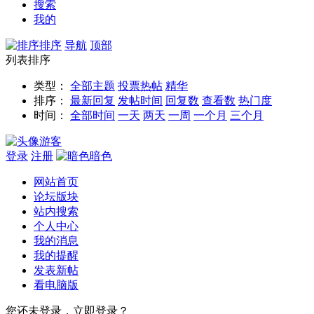
搜索
我的
排序
导航
顶部
列表排序
类型：
全部主题
投票
热帖
精华
排序：
最新回复
发帖时间
回复数
查看数
热门度
时间：
全部时间
一天
两天
一周
一个月
三个月
游客
登录
注册
暗色
网站首页
论坛版块
站内搜索
个人中心
我的消息
我的提醒
发表新帖
看电脑版
您还未登录，立即登录？