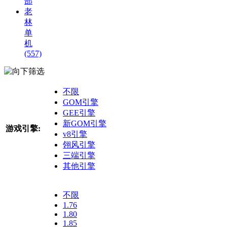
部
老
林
单
机
(557)
筛选
不限
GOM引擎
GEE引擎
新GOM引擎
游戏引擎:
v8引擎
翎风引擎
三端引擎
其他引擎
不限
1.76
1.80
1.85