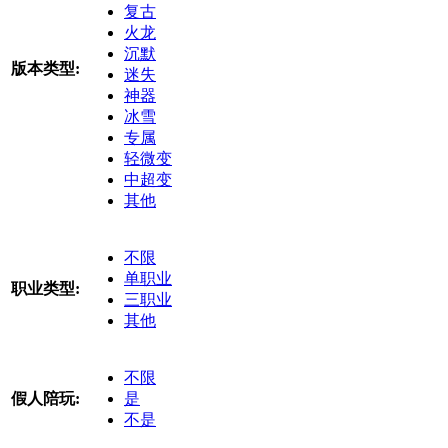
复古
火龙
沉默
版本类型:
迷失
神器
冰雪
专属
轻微变
中超变
其他
不限
单职业
职业类型:
三职业
其他
不限
假人陪玩:
是
不是