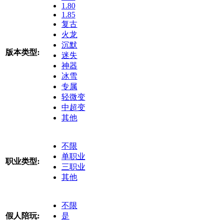
1.80
1.85
复古
火龙
沉默
版本类型:
迷失
神器
冰雪
专属
轻微变
中超变
其他
不限
单职业
职业类型:
三职业
其他
不限
假人陪玩:
是