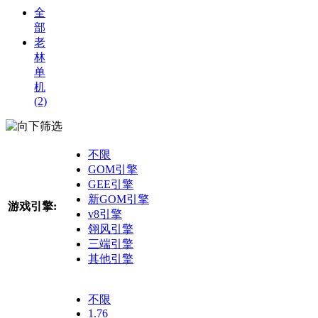
全
部
老
林
单
机
(2)
筛选
不限
GOM引擎
GEE引擎
新GOM引擎
游戏引擎:
v8引擎
翎风引擎
三端引擎
其他引擎
不限
1.76