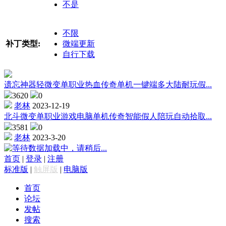
不是
不限
补丁类型:
微端更新
自行下载
遗忘神器轻微变单职业热血传奇单机一键端多大陆耐玩假...
3620
0
老林
2023-12-19
北斗微变单职业游戏电脑单机传奇智能假人陪玩自动拾取...
3581
0
老林
2023-3-20
数据加载中，请稍后...
首页
|
登录
|
注册
标准版
|
触屏版
|
电脑版
首页
论坛
发帖
搜索