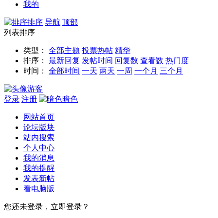
我的
排序
导航
顶部
列表排序
类型：
全部主题
投票
热帖
精华
排序：
最新回复
发帖时间
回复数
查看数
热门度
时间：
全部时间
一天
两天
一周
一个月
三个月
游客
登录
注册
暗色
网站首页
论坛版块
站内搜索
个人中心
我的消息
我的提醒
发表新帖
看电脑版
您还未登录，立即登录？