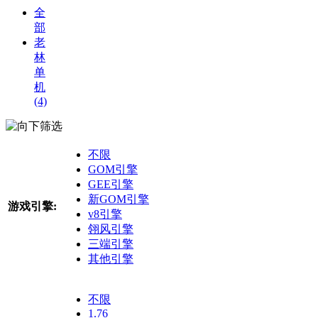
全
部
老
林
单
机
(4)
筛选
不限
GOM引擎
GEE引擎
新GOM引擎
游戏引擎:
v8引擎
翎风引擎
三端引擎
其他引擎
不限
1.76