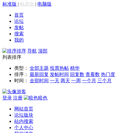
标准版
|
触屏版
|
电脑版
首页
论坛
发帖
搜索
我的
排序
导航
顶部
列表排序
类型：
全部主题
投票
热帖
精华
排序：
最新回复
发帖时间
回复数
查看数
热门度
时间：
全部时间
一天
两天
一周
一个月
三个月
游客
登录
注册
暗色
网站首页
论坛版块
站内搜索
个人中心