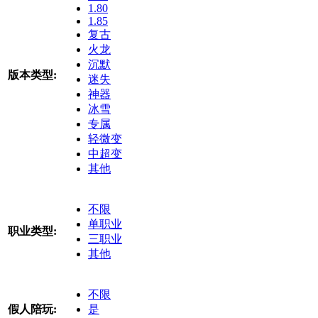
1.80
1.85
复古
火龙
沉默
版本类型:
迷失
神器
冰雪
专属
轻微变
中超变
其他
不限
单职业
职业类型:
三职业
其他
不限
假人陪玩:
是