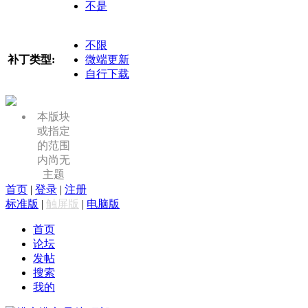
不是
不限
补丁类型:
微端更新
自行下载
本版块
或指定
的范围
内尚无
主题
首页
|
登录
|
注册
标准版
|
触屏版
|
电脑版
首页
论坛
发帖
搜索
我的