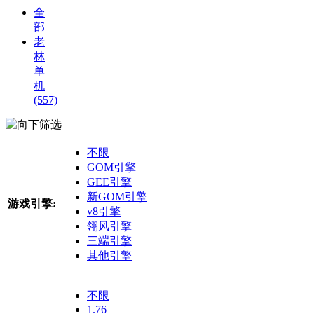
全
部
老
林
单
机
(557)
筛选
不限
GOM引擎
GEE引擎
新GOM引擎
游戏引擎:
v8引擎
翎风引擎
三端引擎
其他引擎
不限
1.76