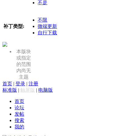
不是
不限
补丁类型:
微端更新
自行下载
本版块
或指定
的范围
内尚无
主题
首页
|
登录
|
注册
标准版
|
触屏版
|
电脑版
首页
论坛
发帖
搜索
我的