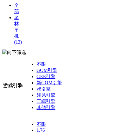
全
部
老
林
单
机
(13)
筛选
不限
GOM引擎
GEE引擎
新GOM引擎
游戏引擎:
v8引擎
翎风引擎
三端引擎
其他引擎
不限
1.76