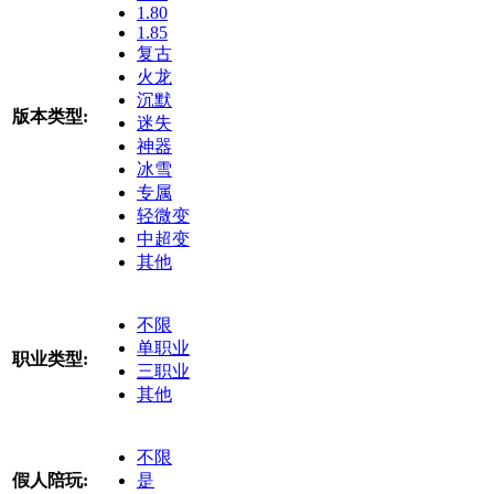
1.80
1.85
复古
火龙
沉默
版本类型:
迷失
神器
冰雪
专属
轻微变
中超变
其他
不限
单职业
职业类型:
三职业
其他
不限
假人陪玩:
是