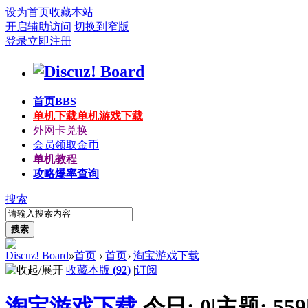
设为首页
收藏本站
开启辅助访问
切换到窄版
登录
立即注册
首页
BBS
单机下载
单机游戏下载
外网卡兑换
会员领取金币
单机教程
攻略爆率查询
搜索
搜索
Discuz! Board
»
首页
›
首页
›
淘宝游戏下载
收藏本版
(
92
)
|
订阅
淘宝游戏下载
今日:
0
|
主题:
559