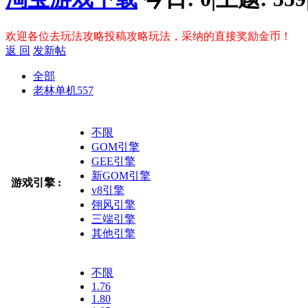
欢迎各位去玩法攻略投稿攻略玩法，采纳的直接奖励金币！
返 回
发新帖
全部
老林单机
557
不限
GOM引擎
GEE引擎
新GOM引擎
游戏引擎 :
v8引擎
翎风引擎
三端引擎
其他引擎
不限
1.76
1.80