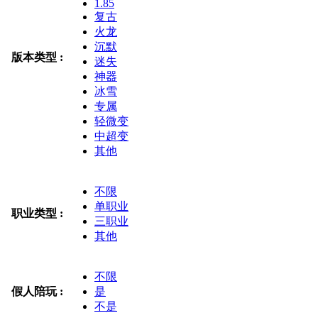
1.85
复古
火龙
沉默
版本类型 :
迷失
神器
冰雪
专属
轻微变
中超变
其他
不限
单职业
职业类型 :
三职业
其他
不限
假人陪玩 :
是
不是