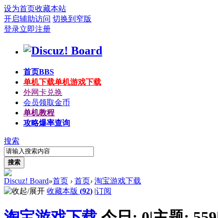
设为首页
收藏本站
开启辅助访问
切换到窄版
登录
立即注册
首页
BBS
单机下载
单机游戏下载
外网卡兑换
会员领取金币
单机教程
攻略爆率查询
搜索
搜索
Discuz! Board
»
首页
›
首页
›
淘宝游戏下载
收藏本版
(
92
)
|
订阅
淘宝游戏下载
今日:
0
|
主题:
559