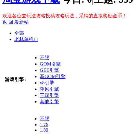
欢迎各位去玩法攻略投稿攻略玩法，采纳的直接奖励金币！
返 回
发新帖
全部
老林单机
11
不限
GOM引擎
GEE引擎
新GOM引擎
游戏引擎 :
v8引擎
翎风引擎
三端引擎
其他引擎
不限
1.76
1.80