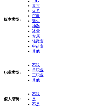
1.85
复古
火龙
沉默
版本类型 :
迷失
神器
冰雪
专属
轻微变
中超变
其他
不限
单职业
职业类型 :
三职业
其他
不限
假人陪玩 :
是
不是