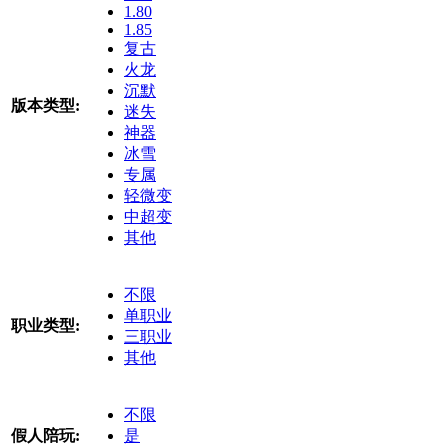
1.80
1.85
复古
火龙
沉默
版本类型:
迷失
神器
冰雪
专属
轻微变
中超变
其他
不限
单职业
职业类型:
三职业
其他
不限
假人陪玩:
是