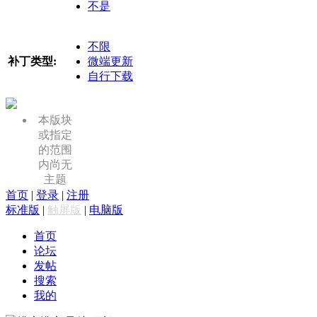
不是
不限
补丁类型:
微端更新
自行下载
本版块
或指定
的范围
内尚无
主题
首页
|
登录
|
注册
标准版
|
触屏版
|
电脑版
首页
论坛
发帖
搜索
我的