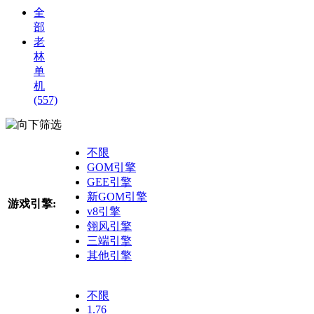
全
部
老
林
单
机
(557)
筛选
不限
GOM引擎
GEE引擎
新GOM引擎
游戏引擎:
v8引擎
翎风引擎
三端引擎
其他引擎
不限
1.76