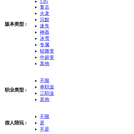
1.85
复古
火龙
沉默
版本类型 :
迷失
神器
冰雪
专属
轻微变
中超变
其他
不限
单职业
职业类型 :
三职业
其他
不限
假人陪玩 :
是
不是