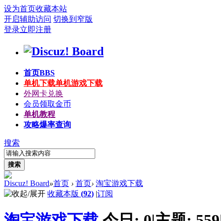
设为首页
收藏本站
开启辅助访问
切换到窄版
登录
立即注册
首页
BBS
单机下载
单机游戏下载
外网卡兑换
会员领取金币
单机教程
攻略爆率查询
搜索
搜索
Discuz! Board
»
首页
›
首页
›
淘宝游戏下载
收藏本版
(
92
)
|
订阅
淘宝游戏下载
今日:
0
|
主题:
559