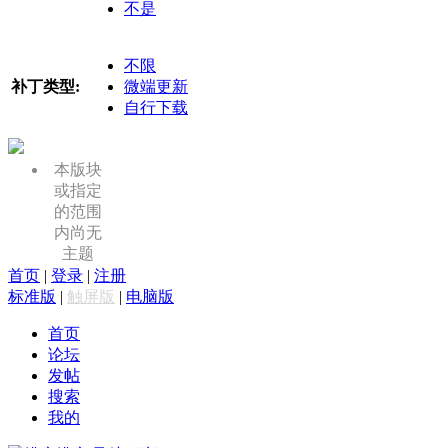
不是
不限
补丁类型:
微端更新
自行下载
本版块
或指定
的范围
内尚无
主题
首页
|
登录
|
注册
标准版
|
触屏版
|
电脑版
首页
论坛
发帖
搜索
我的