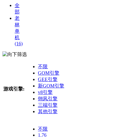
全
部
老
林
单
机
(16)
筛选
不限
GOM引擎
GEE引擎
新GOM引擎
游戏引擎:
v8引擎
翎风引擎
三端引擎
其他引擎
不限
1.76