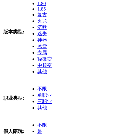
1.80
1.85
复古
火龙
沉默
版本类型:
迷失
神器
冰雪
专属
轻微变
中超变
其他
不限
单职业
职业类型:
三职业
其他
不限
假人陪玩:
是