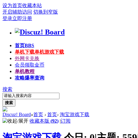
设为首页
收藏本站
开启辅助访问
切换到窄版
登录
立即注册
首页
BBS
单机下载
单机游戏下载
外网卡兑换
会员领取金币
单机教程
攻略爆率查询
搜索
搜索
Discuz! Board
»
首页
›
首页
›
淘宝游戏下载
收藏本版
(
92
)
|
订阅
淘宝游戏下载
今日:
0
|
主题:
559