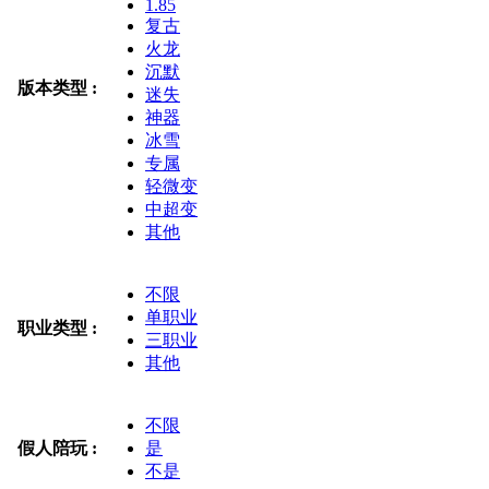
1.85
复古
火龙
沉默
版本类型 :
迷失
神器
冰雪
专属
轻微变
中超变
其他
不限
单职业
职业类型 :
三职业
其他
不限
假人陪玩 :
是
不是