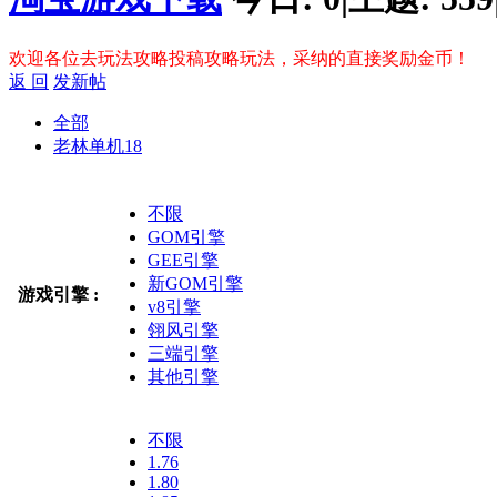
欢迎各位去玩法攻略投稿攻略玩法，采纳的直接奖励金币！
返 回
发新帖
全部
老林单机
18
不限
GOM引擎
GEE引擎
新GOM引擎
游戏引擎 :
v8引擎
翎风引擎
三端引擎
其他引擎
不限
1.76
1.80