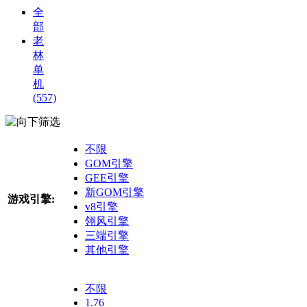
全
部
老
林
单
机
(557)
筛选
不限
GOM引擎
GEE引擎
新GOM引擎
游戏引擎:
v8引擎
翎风引擎
三端引擎
其他引擎
不限
1.76