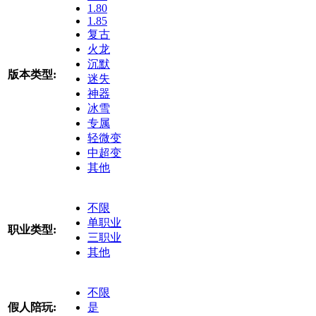
1.80
1.85
复古
火龙
沉默
版本类型:
迷失
神器
冰雪
专属
轻微变
中超变
其他
不限
单职业
职业类型:
三职业
其他
不限
假人陪玩:
是