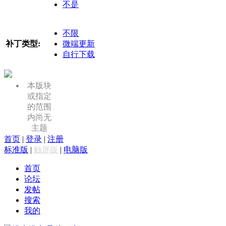
不是
不限
补丁类型:
微端更新
自行下载
本版块
或指定
的范围
内尚无
主题
首页
|
登录
|
注册
标准版
|
触屏版
|
电脑版
首页
论坛
发帖
搜索
我的