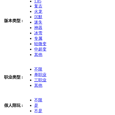
1.85
复古
火龙
沉默
版本类型 :
迷失
神器
冰雪
专属
轻微变
中超变
其他
不限
单职业
职业类型 :
三职业
其他
不限
假人陪玩 :
是
不是