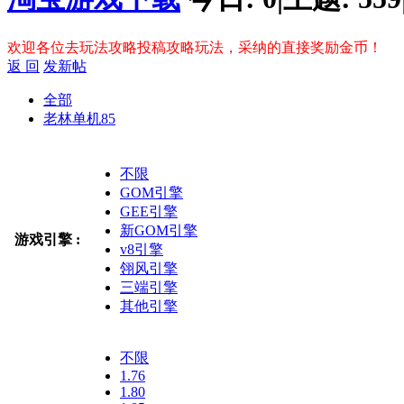
欢迎各位去玩法攻略投稿攻略玩法，采纳的直接奖励金币！
返 回
发新帖
全部
老林单机
85
不限
GOM引擎
GEE引擎
新GOM引擎
游戏引擎 :
v8引擎
翎风引擎
三端引擎
其他引擎
不限
1.76
1.80