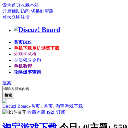
设为首页
收藏本站
开启辅助访问
切换到窄版
登录
立即注册
首页
BBS
单机下载
单机游戏下载
外网卡兑换
会员领取金币
单机教程
攻略爆率查询
搜索
搜索
Discuz! Board
»
首页
›
首页
›
淘宝游戏下载
收藏本版
(
92
)
|
订阅
淘宝游戏下载
今日:
0
|
主题:
559