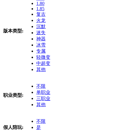
1.80
1.85
复古
火龙
沉默
版本类型:
迷失
神器
冰雪
专属
轻微变
中超变
其他
不限
单职业
职业类型:
三职业
其他
不限
假人陪玩:
是