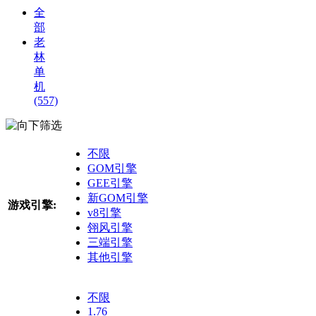
全
部
老
林
单
机
(557)
筛选
不限
GOM引擎
GEE引擎
新GOM引擎
游戏引擎:
v8引擎
翎风引擎
三端引擎
其他引擎
不限
1.76