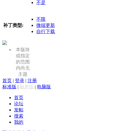
不是
不限
补丁类型:
微端更新
自行下载
本版块
或指定
的范围
内尚无
主题
首页
|
登录
|
注册
标准版
|
触屏版
|
电脑版
首页
论坛
发帖
搜索
我的