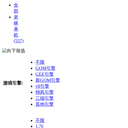
全
部
老
林
单
机
(557)
筛选
不限
GOM引擎
GEE引擎
新GOM引擎
游戏引擎:
v8引擎
翎风引擎
三端引擎
其他引擎
不限
1.76