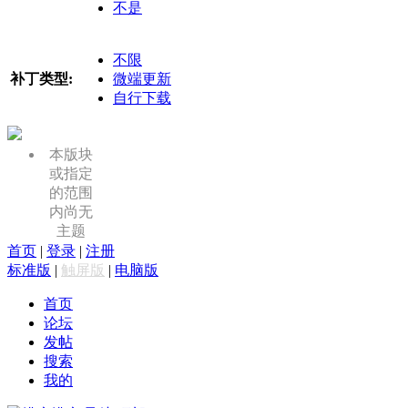
不是
不限
补丁类型:
微端更新
自行下载
本版块
或指定
的范围
内尚无
主题
首页
|
登录
|
注册
标准版
|
触屏版
|
电脑版
首页
论坛
发帖
搜索
我的