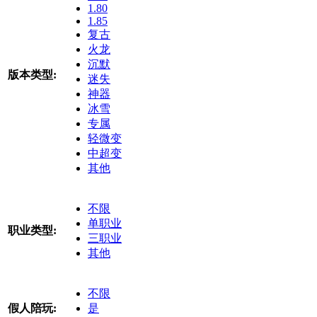
1.80
1.85
复古
火龙
沉默
版本类型:
迷失
神器
冰雪
专属
轻微变
中超变
其他
不限
单职业
职业类型:
三职业
其他
不限
假人陪玩:
是