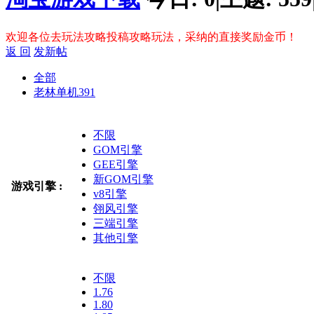
欢迎各位去玩法攻略投稿攻略玩法，采纳的直接奖励金币！
返 回
发新帖
全部
老林单机
391
不限
GOM引擎
GEE引擎
新GOM引擎
游戏引擎 :
v8引擎
翎风引擎
三端引擎
其他引擎
不限
1.76
1.80