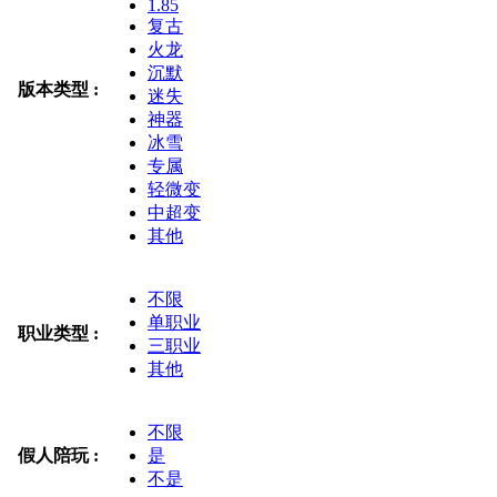
1.85
复古
火龙
沉默
版本类型 :
迷失
神器
冰雪
专属
轻微变
中超变
其他
不限
单职业
职业类型 :
三职业
其他
不限
假人陪玩 :
是
不是