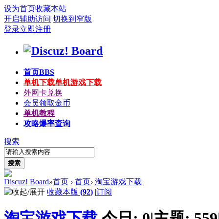
设为首页
收藏本站
开启辅助访问
切换到窄版
登录
立即注册
首页
BBS
单机下载
单机游戏下载
外网卡兑换
会员领取金币
单机教程
攻略爆率查询
搜索
搜索
Discuz! Board
»
首页
›
首页
›
淘宝游戏下载
收藏本版
(
92
)
|
订阅
淘宝游戏下载
今日:
0
|
主题:
559