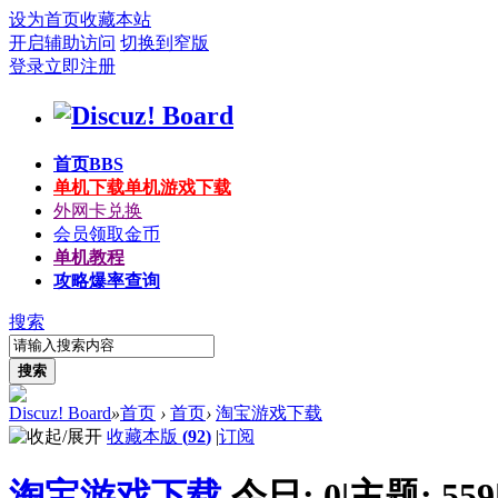
设为首页
收藏本站
开启辅助访问
切换到窄版
登录
立即注册
首页
BBS
单机下载
单机游戏下载
外网卡兑换
会员领取金币
单机教程
攻略爆率查询
搜索
搜索
Discuz! Board
»
首页
›
首页
›
淘宝游戏下载
收藏本版
(
92
)
|
订阅
淘宝游戏下载
今日:
0
|
主题:
559