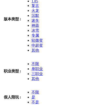
1.85
复古
火龙
沉默
版本类型 :
迷失
神器
冰雪
专属
轻微变
中超变
其他
不限
单职业
职业类型 :
三职业
其他
不限
假人陪玩 :
是
不是