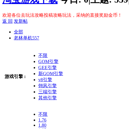
欢迎各位去玩法攻略投稿攻略玩法，采纳的直接奖励金币！
返 回
发新帖
全部
老林单机
557
不限
GOM引擎
GEE引擎
新GOM引擎
游戏引擎 :
v8引擎
翎风引擎
三端引擎
其他引擎
不限
1.76
1.80