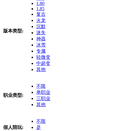
1.80
1.85
复古
火龙
沉默
版本类型:
迷失
神器
冰雪
专属
轻微变
中超变
其他
不限
单职业
职业类型:
三职业
其他
不限
假人陪玩:
是