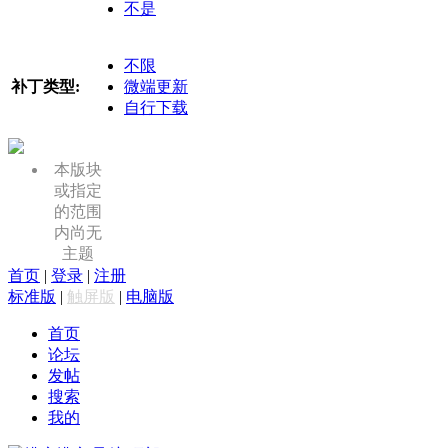
不是
不限
补丁类型:
微端更新
自行下载
本版块
或指定
的范围
内尚无
主题
首页
|
登录
|
注册
标准版
|
触屏版
|
电脑版
首页
论坛
发帖
搜索
我的