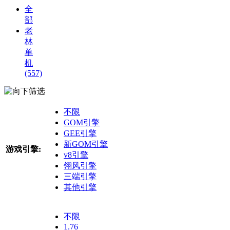
全
部
老
林
单
机
(557)
筛选
不限
GOM引擎
GEE引擎
新GOM引擎
游戏引擎:
v8引擎
翎风引擎
三端引擎
其他引擎
不限
1.76