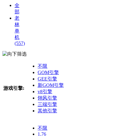
全
部
老
林
单
机
(557)
筛选
不限
GOM引擎
GEE引擎
新GOM引擎
游戏引擎:
v8引擎
翎风引擎
三端引擎
其他引擎
不限
1.76