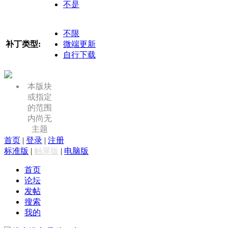
不是
不限
补丁类型:
微端更新
自行下载
本版块
或指定
的范围
内尚无
主题
首页
|
登录
|
注册
标准版
|
触屏版
|
电脑版
首页
论坛
发帖
搜索
我的