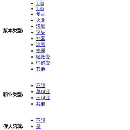
1.80
1.85
复古
火龙
沉默
版本类型:
迷失
神器
冰雪
专属
轻微变
中超变
其他
不限
单职业
职业类型:
三职业
其他
不限
假人陪玩:
是